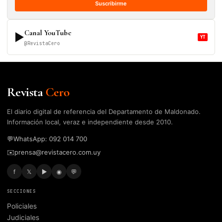
Suscribirme
Canal YouTube
▶
YT
@RevistaCero
Revista
Cero
El diario digital de referencia del Departamento de Maldonado.
Información local, veraz e independiente desde 2010.
💬
WhatsApp: 092 014 700
✉️
prensa@revistacero.com.uy
f
𝕏
▶
◉
💬
SECCIONES
Policiales
Judiciales