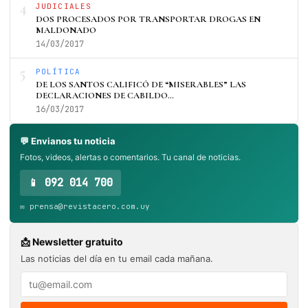
4
JUDICIALES
DOS PROCESADOS POR TRANSPORTAR DROGAS EN
MALDONADO
14/03/2017
5
POLÍTICA
DE LOS SANTOS CALIFICÓ DE “MISERABLES” LAS
DECLARACIONES DE CABILDO…
16/03/2017
💬 Envianos tu noticia
Fotos, videos, alertas o comentarios. Tu canal de noticias.
📱 092 014 700
✉️ prensa@revistacero.com.uy
📩 Newsletter gratuito
Las noticias del día en tu email cada mañana.