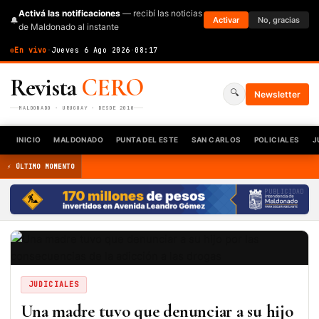
Activá las notificaciones
— recibí las noticias
🔔
Activar
No, gracias
de Maldonado al instante
En vivo
·
Jueves 6 Ago 2026
·
08:17
Revista
CERO
🔍
Newsletter
MALDONADO · URUGUAY · DESDE 2010
INICIO
MALDONADO
PUNTA DEL ESTE
SAN CARLOS
POLICIALES
J
⚡ ÚLTIMO MOMENTO
PUBLICIDAD
JUDICIALES
Una madre tuvo que denunciar a su hijo