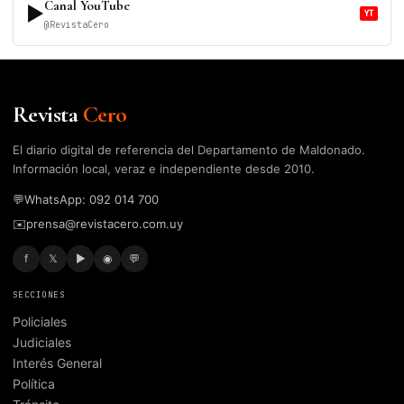
Canal YouTube
▶
YT
@RevistaCero
Revista
Cero
El diario digital de referencia del Departamento de Maldonado.
Información local, veraz e independiente desde 2010.
💬
WhatsApp: 092 014 700
✉️
prensa@revistacero.com.uy
f
𝕏
▶
◉
💬
SECCIONES
Policiales
Judiciales
Interés General
Política