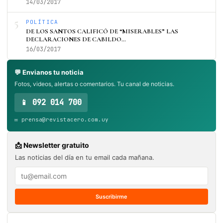
14/03/2017
5
POLÍTICA
DE LOS SANTOS CALIFICÓ DE “MISERABLES” LAS
DECLARACIONES DE CABILDO…
16/03/2017
💬 Envianos tu noticia
Fotos, videos, alertas o comentarios. Tu canal de noticias.
📱 092 014 700
✉️ prensa@revistacero.com.uy
📩 Newsletter gratuito
Las noticias del día en tu email cada mañana.
Suscribirme