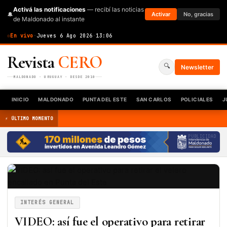
Activá las notificaciones
— recibí las noticias
🔔
Activar
No, gracias
de Maldonado al instante
En vivo
·
Jueves 6 Ago 2026
·
13:06
Revista
CERO
🔍
Newsletter
MALDONADO · URUGUAY · DESDE 2010
INICIO
MALDONADO
PUNTA DEL ESTE
SAN CARLOS
POLICIALES
J
⚡ ÚLTIMO MOMENTO
PUBLICIDAD
INTERÉS GENERAL
VIDEO: así fue el operativo para retirar