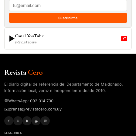
Suscribirme
Canal YouTube
▶
YT
@RevistaCero
Revista
Cero
El diario digital de referencia del Departamento de Maldonado.
Información local, veraz e independiente desde 2010.
💬
WhatsApp: 092 014 700
✉️
prensa@revistacero.com.uy
f
𝕏
▶
◉
💬
SECCIONES