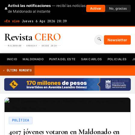
Activá las notificaciones
— recibí las noticias
🔔
Activar
No, gracias
de Maldonado al instante
En vivo
·
Jueves 6 Ago 2026
·
20:39
Revista
CERO
🔍
Newsletter
MALDONADO · URUGUAY · DESDE 2010
INICIO
MALDONADO
PUNTA DEL ESTE
SAN CARLOS
POLICIALES
J
⚡ ÚLTIMO MOMENTO
PUBLICIDAD
POLÍTICA
4017 jóvenes votaron en Maldonado en