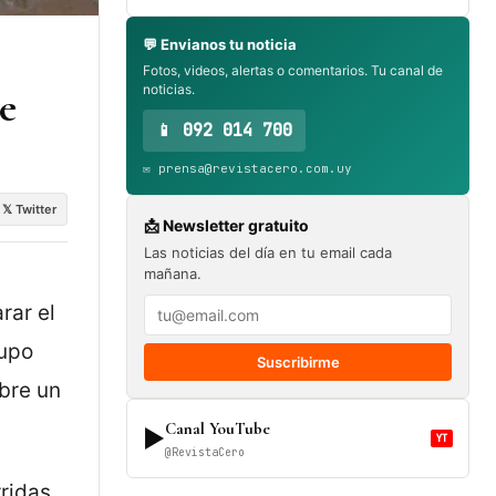
💬 Envianos tu noticia
Fotos, videos, alertas o comentarios. Tu canal de
noticias.
e
📱 092 014 700
✉️ prensa@revistacero.com.uy
𝕏 Twitter
📩 Newsletter gratuito
Las noticias del día en tu email cada
mañana.
rar el
supo
Suscribirme
bre un
Canal YouTube
▶
YT
@RevistaCero
ridas,