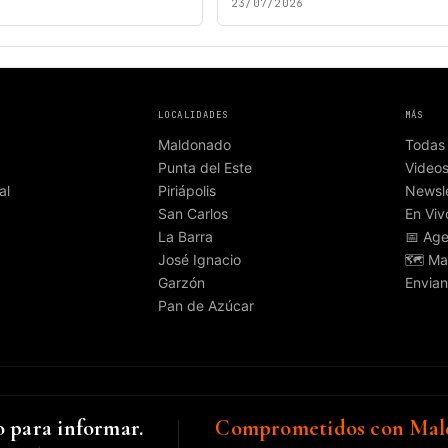
23/07/2026
LOCALIDADES
MÁS
Maldonado
Todas 
Punta del Este
Video
al
Piriápolis
Newsle
San Carlos
En Viv
La Barra
📅 Ag
José Ignacio
🗺️ Ma
Garzón
Envian
Pan de Azúcar
 para informar.
Comprometidos con Mal