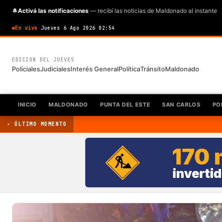
🔔
Activá las notificaciones
— recibí las noticias de Maldonado al instante
En vivo
·
Jueves 6 Ago 2026
·
02:54
EDICION DEL JUEVES
Policiales
Judiciales
Interés General
Política
Tránsito
Maldonado
INICIO
MALDONADO
PUNTA DEL ESTE
SAN CARLOS
PO
⚡ ÚLTIMO MOMENTO