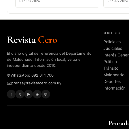
01/08/2026
25/07/2026
SECCIONES
Revista
Cero
Policiales
Judiciales
El diario digital de referencia del Departamento
Interés Gener
de Maldonado. Información local, veraz e
Política
independiente desde 2010.
Tránsito
Maldonado
💬
WhatsApp: 092 014 700
Deportes
✉️
prensa@revistacero.com.uy
Información
f
𝕏
▶
◉
💬
Pensado