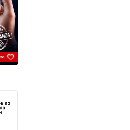
E 82
000
EN