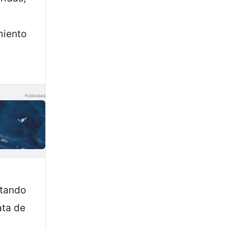
miento
Publicidad
ntando
ata de