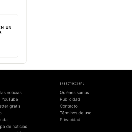
EN UN
A
INSTITUCIONAL
las noticias
Quiénes somos
s YouTube
Publicidad
tter gratis
Contacto
o
Términos de uso
enda
Privacidad
pa de noticias