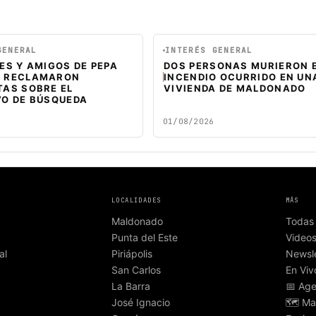
GENERAL
INTERÉS GENERAL
ES Y AMIGOS DE PEPA
DOS PERSONAS MURIERON 
 RECLAMARON
INCENDIO OCURRIDO EN UN
TAS SOBRE EL
VIVIENDA DE MALDONADO
VO DE BÚSQUEDA
01/08/2026
LOCALIDADES
MÁS
Maldonado
Todas 
Punta del Este
Video
al
Piriápolis
Newsle
San Carlos
En Viv
La Barra
📅 Ag
José Ignacio
🗺️ Ma