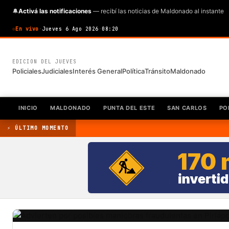
🔔
Activá las notificaciones
— recibí las noticias de Maldonado al instante
En vivo
·
Jueves 6 Ago 2026
·
08:20
EDICION DEL JUEVES
Policiales
Judiciales
Interés General
Política
Tránsito
Maldonado
INICIO
MALDONADO
PUNTA DEL ESTE
SAN CARLOS
PO
⚡ ÚLTIMO MOMENTO