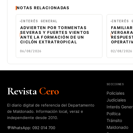
NOTAS RELACIONADAS
INTERÉS GENERAL
INTERÉS 
ADVIERTEN POR TORMENTAS
FAMILIAR
SEVERAS Y FUERTES VIENTOS
VERGARA
ANTE LA FORMACIÓN DE UN
RESPUES
CICLÓN EXTRATROPICAL
OPERATI
06/08/2026
02/08/2026
SECCIONES
Revista
Cero
Policiales
Judiciales
El diario digital de referencia del Departamento
Interés Gener
de Maldonado. Información local, veraz e
Política
independiente desde 2010.
Tránsito
Maldonado
💬
WhatsApp: 092 014 700