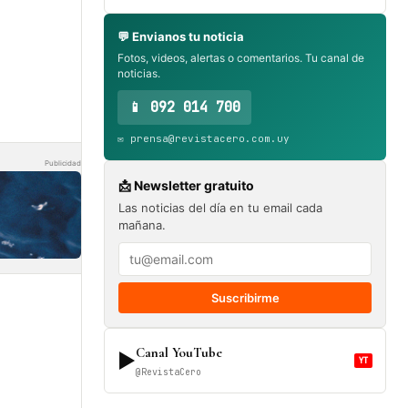
💬 Envianos tu noticia
Fotos, videos, alertas o comentarios. Tu canal de
noticias.
📱 092 014 700
✉️ prensa@revistacero.com.uy
Publicidad
📩 Newsletter gratuito
Las noticias del día en tu email cada
mañana.
Suscribirme
Canal YouTube
▶
YT
@RevistaCero