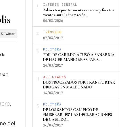
1
INTERÉS GENERAL
Advierten por tormentas severas y fuertes
vientos ante la formación…
lis
06/08/2026
2
TRÁNSITO
𝕏 Twitter
07/03/2017
3
POLÍTICA
sa
EDIL DE CABILDO ACUSÓ A SANABRIA
DE HACER MANIOBRAS PARA…
14/03/2017
e en
4
JUDICIALES
DOS PROCESADOS POR TRANSPORTAR
DROGAS EN MALDONADO
14/03/2017
nero,
5
POLÍTICA
DE LOS SANTOS CALIFICÓ DE
“MISERABLES” LAS DECLARACIONES
DE CABILDO…
ne del
16/03/2017