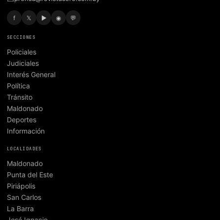
f
𝕏
▶
◉
💬
SECCIONES
Policiales
Judiciales
Interés General
Política
Tránsito
Maldonado
Deportes
Información
LOCALIDADES
Maldonado
Punta del Este
Piriápolis
San Carlos
La Barra
José Ignacio