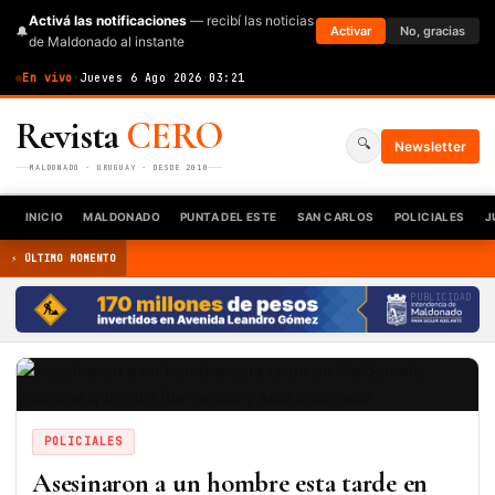
Activá las notificaciones
— recibí las noticias
🔔
Activar
No, gracias
de Maldonado al instante
En vivo
·
Jueves 6 Ago 2026
·
03:21
Revista
CERO
🔍
Newsletter
MALDONADO · URUGUAY · DESDE 2010
INICIO
MALDONADO
PUNTA DEL ESTE
SAN CARLOS
POLICIALES
J
⚡ ÚLTIMO MOMENTO
PUBLICIDAD
POLICIALES
Asesinaron a un hombre esta tarde en