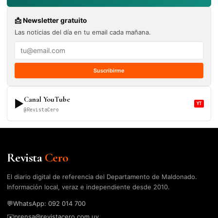
📩 Newsletter gratuito
Las noticias del día en tu email cada mañana.
Suscribirme
Canal YouTube
▶
YT
@RevistaCero
Revista
Cero
El diario digital de referencia del Departamento de Maldonado.
Información local, veraz e independiente desde 2010.
💬
WhatsApp: 092 014 700
✉️
prensa@revistacero.com.uy