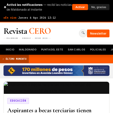
Activá las notificaciones
— recibí las noticias
🔔
Activar
No, gracias
de Maldonado al instante
En vivo
·
Jueves 6 Ago 2026
·
13:12
Revista
CERO
🔍
Newsletter
MALDONADO · URUGUAY · DESDE 2010
INICIO
MALDONADO
PUNTA DEL ESTE
SAN CARLOS
POLICIALES
J
⚡ ÚLTIMO MOMENTO
PUBLICIDAD
EDUCACIÓN
Aspirantes a becas terciarias tienen