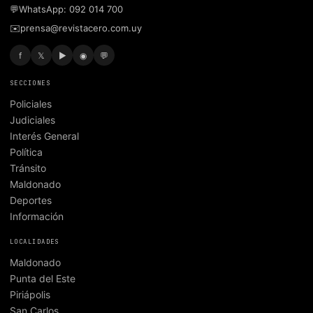
💬
WhatsApp: 092 014 700
✉️
prensa@revistacero.com.uy
f
𝕏
▶
◉
💬
SECCIONES
Policiales
Judiciales
Interés General
Política
Tránsito
Maldonado
Deportes
Información
LOCALIDADES
Maldonado
Punta del Este
Piriápolis
San Carlos