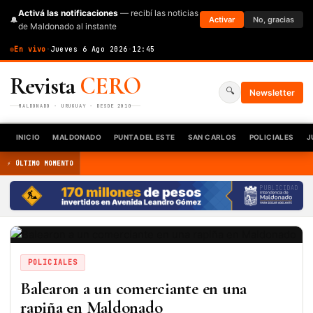
Activá las notificaciones
— recibí las noticias
🔔
Activar
No, gracias
de Maldonado al instante
En vivo
·
Jueves 6 Ago 2026
·
12:45
Revista
CERO
🔍
Newsletter
MALDONADO · URUGUAY · DESDE 2010
INICIO
MALDONADO
PUNTA DEL ESTE
SAN CARLOS
POLICIALES
J
⚡ ÚLTIMO MOMENTO
PUBLICIDAD
POLICIALES
Balearon a un comerciante en una
rapiña en Maldonado