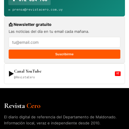
✉️ prensa@revistacero.com.uy
📩 Newsletter gratuito
Las noticias del día en tu email cada mañana.
Suscribirme
Canal YouTube
▶
YT
@RevistaCero
Revista
Cero
El diario digital de referencia del Departamento de Maldonado.
Información local, veraz e independiente desde 2010.