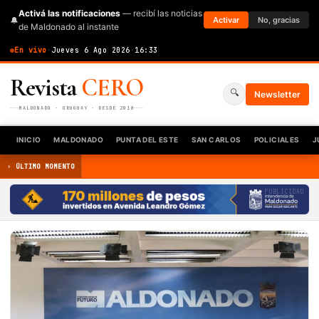
Activá las notificaciones
— recibí las noticias
🔔
Activar
No, gracias
de Maldonado al instante
En vivo
·
Jueves 6 Ago 2026
·
16:33
Revista
CERO
🔍
Newsletter
MALDONADO · URUGUAY · DESDE 2010
INICIO
MALDONADO
PUNTA DEL ESTE
SAN CARLOS
POLICIALES
J
⚡ ÚLTIMO MOMENTO
PUBLICIDAD