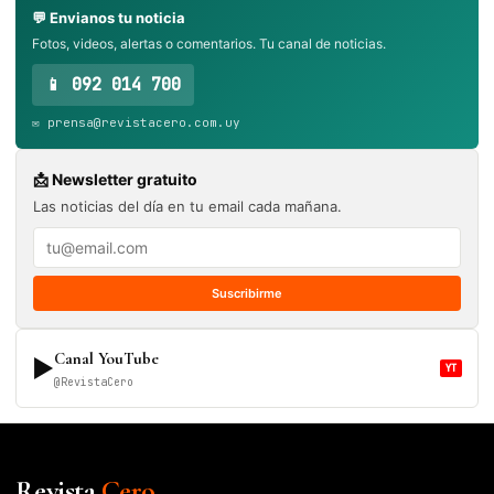
💬 Envianos tu noticia
Fotos, videos, alertas o comentarios. Tu canal de noticias.
📱 092 014 700
✉️ prensa@revistacero.com.uy
📩 Newsletter gratuito
Las noticias del día en tu email cada mañana.
Suscribirme
Canal YouTube
▶
YT
@RevistaCero
Revista
Cero