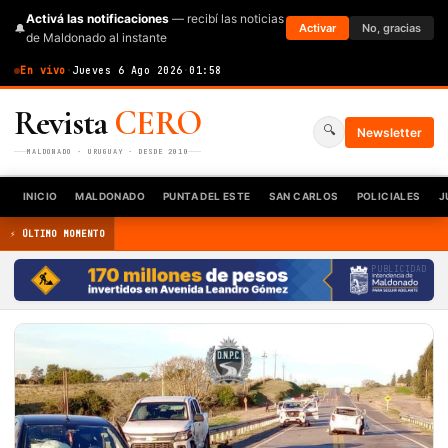
Activá las notificaciones
— recibí las noticias
🔔
Activar
No, gracias
de Maldonado al instante
En vivo
·
Jueves 6 Ago 2026
·
01:58
Revista
CERO
🔍
Newsletter
MALDONADO · URUGUAY · DESDE 2010
INICIO
MALDONADO
PUNTA DEL ESTE
SAN CARLOS
POLICIALES
J
⚡ ÚLTIMO MOMENTO
PUBLICIDAD