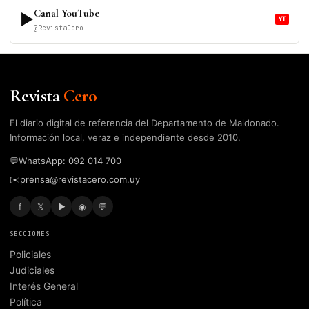
Canal YouTube
▶
YT
@RevistaCero
Revista
Cero
El diario digital de referencia del Departamento de Maldonado.
Información local, veraz e independiente desde 2010.
💬
WhatsApp: 092 014 700
✉️
prensa@revistacero.com.uy
f
𝕏
▶
◉
💬
SECCIONES
Policiales
Judiciales
Interés General
Política