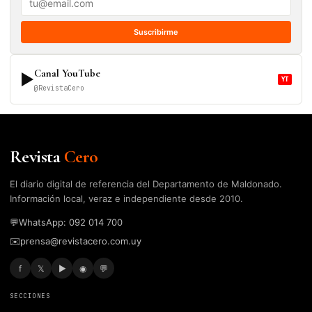
Suscribirme
Canal YouTube
▶
YT
@RevistaCero
Revista
Cero
El diario digital de referencia del Departamento de Maldonado.
Información local, veraz e independiente desde 2010.
💬
WhatsApp: 092 014 700
✉️
prensa@revistacero.com.uy
f
𝕏
▶
◉
💬
SECCIONES