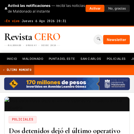
Activá las notificaciones
— recibí las noticias
🔔
Activar
No, gracias
de Maldonado al instante
En vivo
·
Jueves 6 Ago 2026
·
20:31
Revista
CERO
🔍
Newsletter
MALDONADO · URUGUAY · DESDE 2010
INICIO
MALDONADO
PUNTA DEL ESTE
SAN CARLOS
POLICIALES
J
⚡ ÚLTIMO MOMENTO
PUBLICIDAD
POLICIALES
Dos detenidos dejó el último operativo