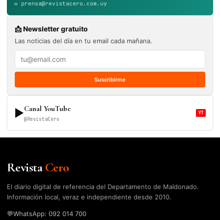
✉️ prensa@revistacero.com.uy
📩 Newsletter gratuito
Las noticias del día en tu email cada mañana.
Suscribirme
Canal YouTube
▶
YT
@RevistaCero
Revista
Cero
El diario digital de referencia del Departamento de Maldonado.
Información local, veraz e independiente desde 2010.
💬
WhatsApp: 092 014 700