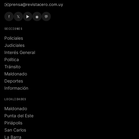
✉️
prensa@revistacero.com.uy
f
𝕏
▶
◉
💬
SECCIONES
Policiales
Judiciales
Interés General
Política
Tránsito
Maldonado
Deportes
Información
LOCALIDADES
Maldonado
Punta del Este
Piriápolis
San Carlos
La Barra