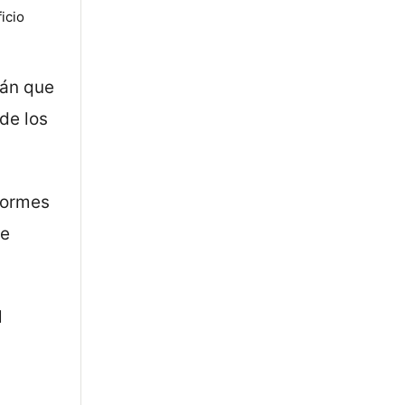
icio
rán que
de los
nformes
de
l