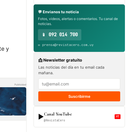
💬 Envianos tu noticia
Fotos, videos, alertas o comentarios. Tu canal de
noticias.
📱 092 014 700
✉️ prensa@revistacero.com.uy
te y
📩 Newsletter gratuito
Las noticias del día en tu email cada
mañana.
Publicidad
Suscribirme
Canal YouTube
▶
YT
@RevistaCero