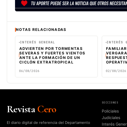
NOTAS RELACIONADAS
INTERÉS GENERAL
INTERÉS 
ADVIERTEN POR TORMENTAS
FAMILIAR
SEVERAS Y FUERTES VIENTOS
VERGARA
ANTE LA FORMACIÓN DE UN
RESPUES
CICLÓN EXTRATROPICAL
OPERATI
06/08/2026
02/08/2026
SECCIONES
Revista
Cero
Policiales
Judiciales
El diario digital de referencia del Departamento
Interés Gener