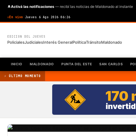
🔔
Activá las notificaciones
— recibí las noticias de Maldonado al instante
En vivo
·
Jueves 6 Ago 2026
·
06:26
EDICION DEL JUEVES
Policiales
Judiciales
Interés General
Política
Tránsito
Maldonado
INICIO
MALDONADO
PUNTA DEL ESTE
SAN CARLOS
PO
⚡ ÚLTIMO MOMENTO