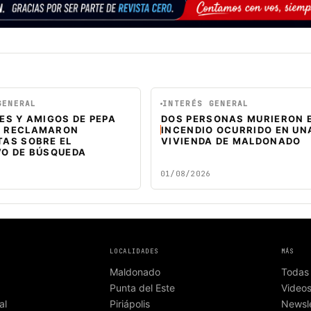
GENERAL
INTERÉS GENERAL
ES Y AMIGOS DE PEPA
DOS PERSONAS MURIERON 
 RECLAMARON
INCENDIO OCURRIDO EN UN
TAS SOBRE EL
VIVIENDA DE MALDONADO
VO DE BÚSQUEDA
01/08/2026
LOCALIDADES
MÁS
Maldonado
Todas 
Punta del Este
Video
al
Piriápolis
Newsle