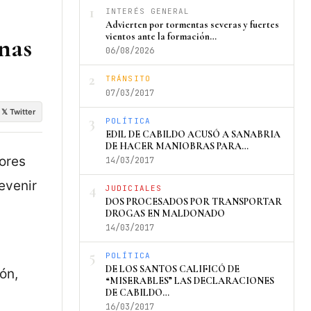
1
INTERÉS GENERAL
Advierten por tormentas severas y fuertes
vientos ante la formación…
onas
06/08/2026
2
TRÁNSITO
07/03/2017
𝕏 Twitter
3
POLÍTICA
EDIL DE CABILDO ACUSÓ A SANABRIA
DE HACER MANIOBRAS PARA…
dores
14/03/2017
evenir
4
JUDICIALES
DOS PROCESADOS POR TRANSPORTAR
DROGAS EN MALDONADO
14/03/2017
5
POLÍTICA
DE LOS SANTOS CALIFICÓ DE
ón,
“MISERABLES” LAS DECLARACIONES
DE CABILDO…
y
16/03/2017