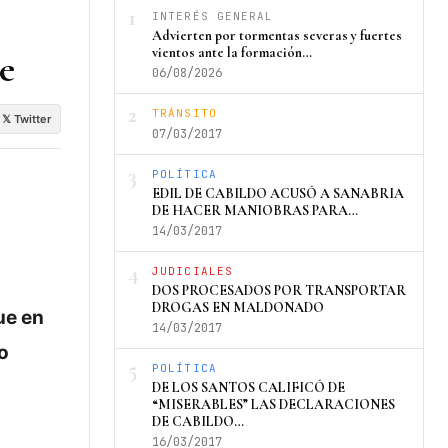
1
INTERÉS GENERAL
Advierten por tormentas severas y fuertes
vientos ante la formación…
e
06/08/2026
2
TRÁNSITO
𝕏 Twitter
07/03/2017
3
POLÍTICA
EDIL DE CABILDO ACUSÓ A SANABRIA
DE HACER MANIOBRAS PARA…
14/03/2017
4
JUDICIALES
DOS PROCESADOS POR TRANSPORTAR
DROGAS EN MALDONADO
ue en
14/03/2017
o
5
POLÍTICA
DE LOS SANTOS CALIFICÓ DE
“MISERABLES” LAS DECLARACIONES
DE CABILDO…
16/03/2017