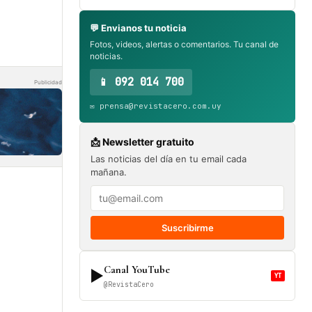
💬 Envianos tu noticia
Fotos, videos, alertas o comentarios. Tu canal de
noticias.
📱 092 014 700
Publicidad
✉️ prensa@revistacero.com.uy
📩 Newsletter gratuito
Las noticias del día en tu email cada
mañana.
Suscribirme
Canal YouTube
▶
YT
@RevistaCero