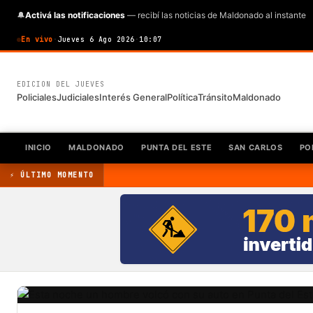
🔔
Activá las notificaciones
— recibí las noticias de Maldonado al instante
En vivo
·
Jueves 6 Ago 2026
·
10:07
EDICION DEL JUEVES
Policiales
Judiciales
Interés General
Política
Tránsito
Maldonado
INICIO
MALDONADO
PUNTA DEL ESTE
SAN CARLOS
PO
⚡ ÚLTIMO MOMENTO