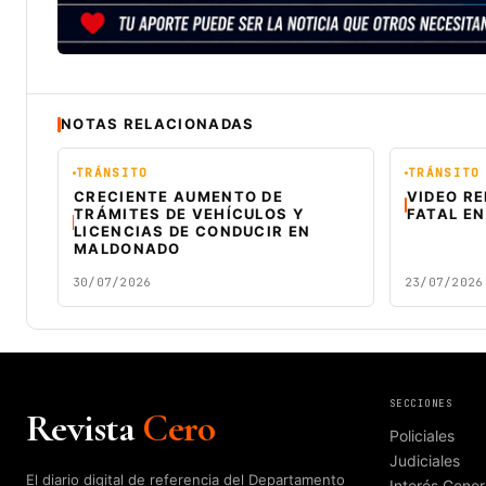
NOTAS RELACIONADAS
TRÁNSITO
TRÁNSITO
CRECIENTE AUMENTO DE
VIDEO R
TRÁMITES DE VEHÍCULOS Y
FATAL EN
LICENCIAS DE CONDUCIR EN
MALDONADO
30/07/2026
23/07/2026
SECCIONES
Revista
Cero
Policiales
Judiciales
El diario digital de referencia del Departamento
Interés Gener