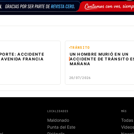
TRÁNSITO
EPORTE: ACCIDENTE
UN HOMBRE MURIÓ EN UN
 AVENIDA FRANCIA
ACCIDENTE DE TRÁNSITO E
MAÑANA
20/07/2026
LOCALIDADES
MÁS
Maldonado
Todas 
Punta del Este
Video
al
Piriápolis
Newsle