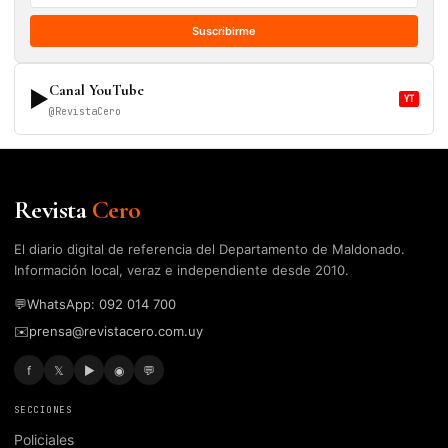
Suscribirme
Canal YouTube
▶
YT
@RevistaCero
Revista
Cero
El diario digital de referencia del Departamento de Maldonado.
Información local, veraz e independiente desde 2010.
💬
WhatsApp: 092 014 700
✉️
prensa@revistacero.com.uy
f
𝕏
▶
◉
💬
SECCIONES
Policiales