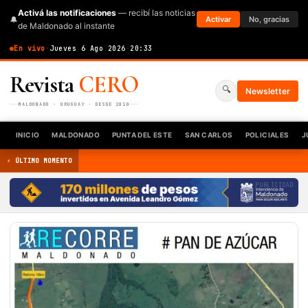
Activá las notificaciones
— recibí las noticias
🔔
Activar
No, gracias
de Maldonado al instante
En vivo
·
Jueves 6 Ago 2026
·
20:33
Revista
CERO
🔍
Newsletter
MALDONADO · URUGUAY · DESDE 2010
INICIO
MALDONADO
PUNTA DEL ESTE
SAN CARLOS
POLICIALES
J
⚡ ÚLTIMO MOMENTO
PUBLICIDAD