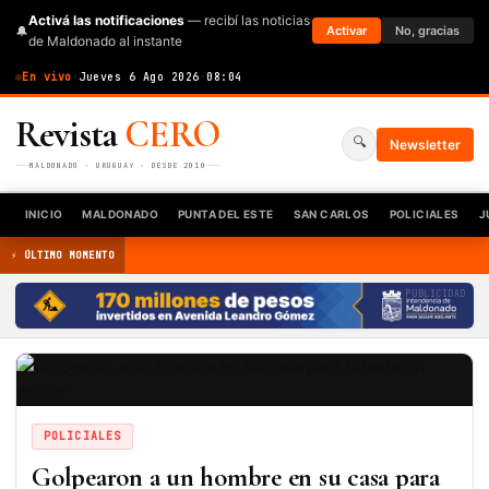
Activá las notificaciones
— recibí las noticias
🔔
Activar
No, gracias
de Maldonado al instante
En vivo
·
Jueves 6 Ago 2026
·
08:04
Revista
CERO
🔍
Newsletter
MALDONADO · URUGUAY · DESDE 2010
INICIO
MALDONADO
PUNTA DEL ESTE
SAN CARLOS
POLICIALES
J
⚡ ÚLTIMO MOMENTO
PUBLICIDAD
POLICIALES
Golpearon a un hombre en su casa para