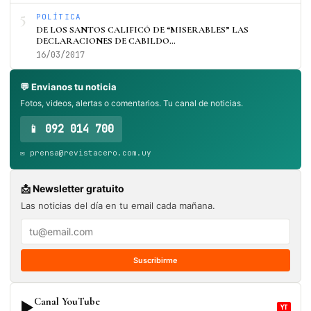
5
POLÍTICA
DE LOS SANTOS CALIFICÓ DE “MISERABLES” LAS
DECLARACIONES DE CABILDO…
16/03/2017
💬 Envianos tu noticia
Fotos, videos, alertas o comentarios. Tu canal de noticias.
📱 092 014 700
✉️ prensa@revistacero.com.uy
📩 Newsletter gratuito
Las noticias del día en tu email cada mañana.
Suscribirme
Canal YouTube
▶
YT