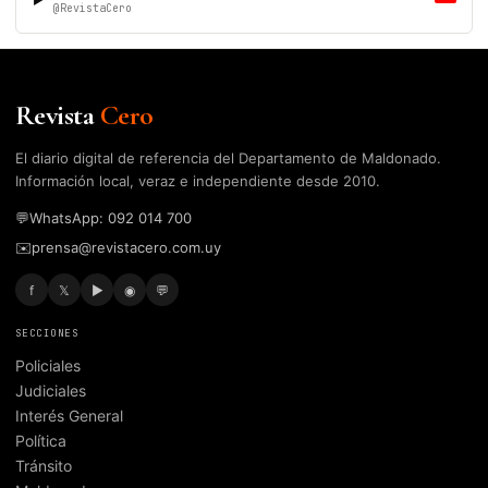
@RevistaCero
Revista
Cero
El diario digital de referencia del Departamento de Maldonado.
Información local, veraz e independiente desde 2010.
💬
WhatsApp: 092 014 700
✉️
prensa@revistacero.com.uy
f
𝕏
▶
◉
💬
SECCIONES
Policiales
Judiciales
Interés General
Política
Tránsito