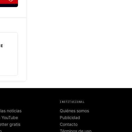
DE
N
INSTITUCIONAL
las noticias
Quiénes somos
s YouTube
Publicidad
tter gratis
Contacto
o
Términos de uso