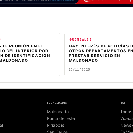
S
GREMIALES
TE REUNIÓN EN EL
HAY INTERÉS DE POLICÍAS 
IO DEL INTERIOR POR
OTROS DEPARTAMENTOS E
N DE IDENTIFICACIÓN
PRESTAR SERVICIO EN
E MALDONADO
MALDONADO
23/11/2025
LOCALIDADES
MÁS
Maldonado
Todas 
Punta del Este
Video
al
Piriápolis
Newsle
San Carlos
En Viv