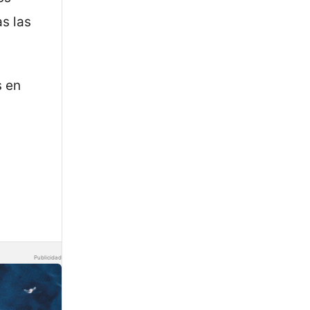
as las
s en
Publicidad