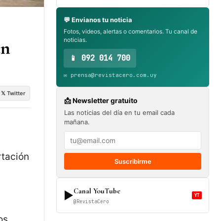
💬 Envianos tu noticia
Fotos, videos, alertas o comentarios. Tu canal de
noticias.
un
📱 092 014 700
✉️ prensa@revistacero.com.uy
𝕏 Twitter
📩 Newsletter gratuito
Las noticias del día en tu email cada
mañana.
rtación
Suscribirme
Canal YouTube
▶
YT
@RevistaCero
os