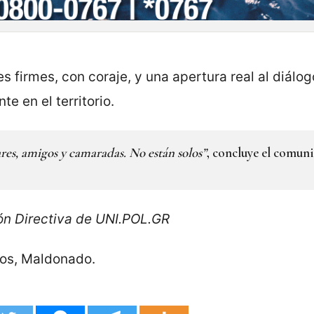
s firmes, con coraje, y una apertura real al diálo
e en el territorio.
res, amigos y camaradas. No están solos”
, concluye el comun
ón Directiva de UNI.POL.GR
los, Maldonado.