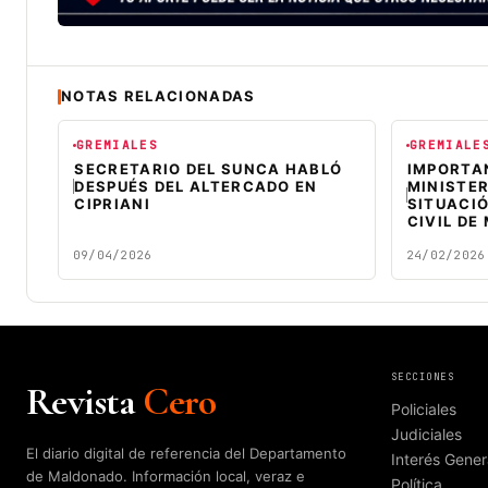
NOTAS RELACIONADAS
GREMIALES
GREMIALE
SECRETARIO DEL SUNCA HABLÓ
IMPORTAN
DESPUÉS DEL ALTERCADO EN
MINISTER
CIPRIANI
SITUACIÓ
CIVIL D
09/04/2026
24/02/2026
SECCIONES
Revista
Cero
Policiales
Judiciales
El diario digital de referencia del Departamento
Interés Gener
de Maldonado. Información local, veraz e
Política