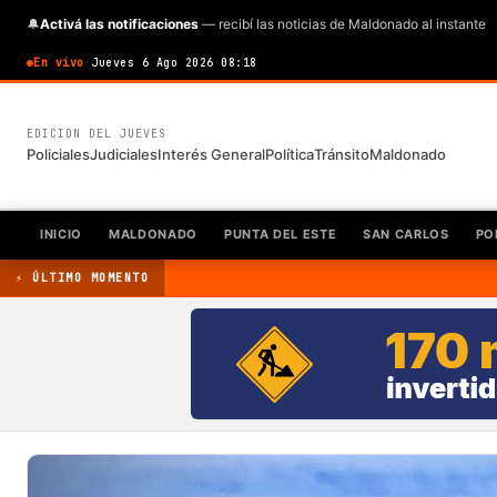
🔔
Activá las notificaciones
— recibí las noticias de Maldonado al instante
En vivo
·
Jueves 6 Ago 2026
·
08:18
EDICION DEL JUEVES
Policiales
Judiciales
Interés General
Política
Tránsito
Maldonado
INICIO
MALDONADO
PUNTA DEL ESTE
SAN CARLOS
PO
⚡ ÚLTIMO MOMENTO