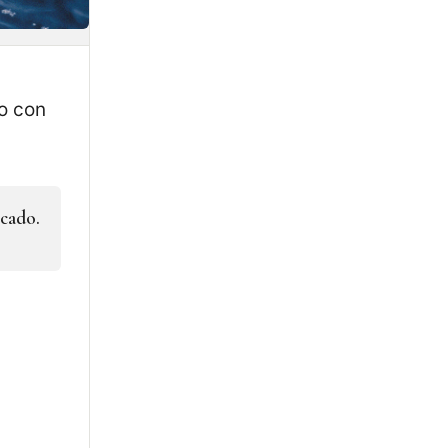
go con
icado.