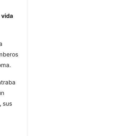
 vida
a
omberos
oma.
ntraba
un
, sus