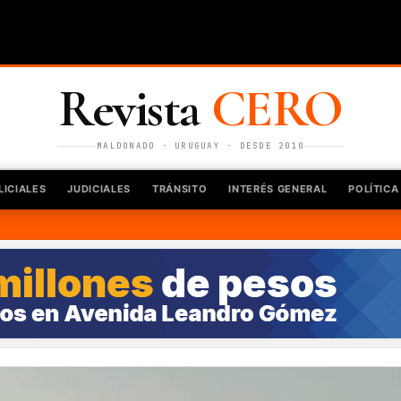
Revista
CERO
MALDONADO · URUGUAY · DESDE 2010
LICIALES
JUDICIALES
TRÁNSITO
INTERÉS GENERAL
POLÍTICA