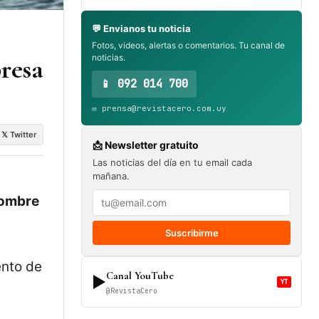
💬 Envianos tu noticia
Fotos, videos, alertas o comentarios. Tu canal de
noticias.
presa
📱 092 014 700
✉️ prensa@revistacero.com.uy
𝕏 Twitter
📩 Newsletter gratuito
Las noticias del día en tu email cada
mañana.
 hombre
Suscribirme
ento de
Canal YouTube
▶
YT
@RevistaCero