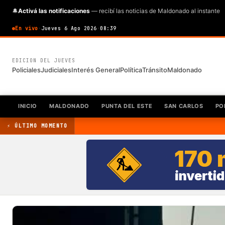
🔔
Activá las notificaciones
— recibí las noticias de Maldonado al instante
En vivo
·
Jueves 6 Ago 2026
·
08:39
EDICION DEL JUEVES
Policiales
Judiciales
Interés General
Política
Tránsito
Maldonado
INICIO
MALDONADO
PUNTA DEL ESTE
SAN CARLOS
PO
⚡ ÚLTIMO MOMENTO