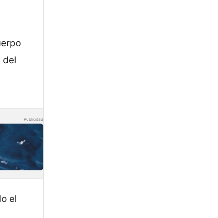
uerpo
 del
Publicidad
o el