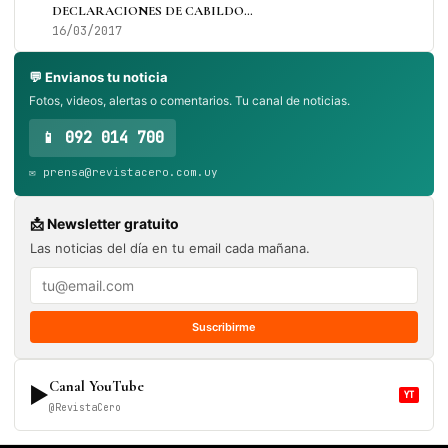
DECLARACIONES DE CABILDO…
16/03/2017
💬 Envianos tu noticia
Fotos, videos, alertas o comentarios. Tu canal de noticias.
📱 092 014 700
✉️ prensa@revistacero.com.uy
📩 Newsletter gratuito
Las noticias del día en tu email cada mañana.
Suscribirme
Canal YouTube
▶
YT
@RevistaCero