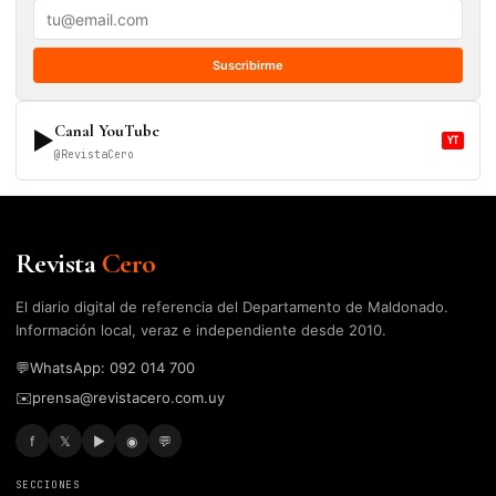
Suscribirme
Canal YouTube
▶
YT
@RevistaCero
Revista
Cero
El diario digital de referencia del Departamento de Maldonado.
Información local, veraz e independiente desde 2010.
💬
WhatsApp: 092 014 700
✉️
prensa@revistacero.com.uy
f
𝕏
▶
◉
💬
SECCIONES