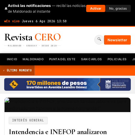
Activá las notificaciones
— recibí las noticias
🔔
Activar
No, gracias
de Maldonado al instante
En vivo
·
Jueves 6 Ago 2026
·
13:50
Revista
CERO
🔍
Newsletter
MALDONADO · URUGUAY · DESDE 2010
INICIO
MALDONADO
PUNTA DEL ESTE
SAN CARLOS
POLICIALES
J
⚡ ÚLTIMO MOMENTO
PUBLICIDAD
INTERÉS GENERAL
Intendencia e INEFOP analizaron