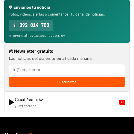
💬 Envianos tu noticia
Fotos, videos, alertas o comentarios. Tu canal de noticias.
📱 092 014 700
✉️ prensa@revistacero.com.uy
📩 Newsletter gratuito
Las noticias del día en tu email cada mañana.
Suscribirme
Canal YouTube
▶
YT
@RevistaCero