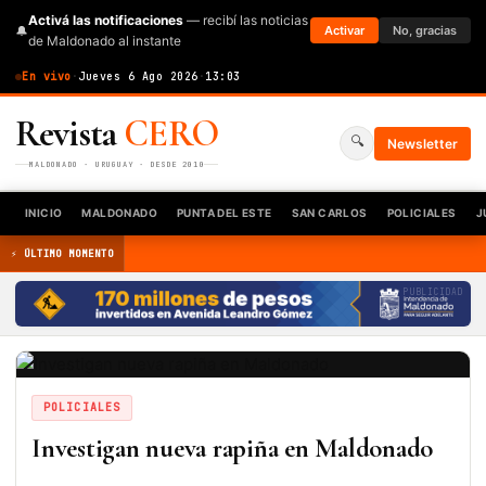
Activá las notificaciones
— recibí las noticias
🔔
Activar
No, gracias
de Maldonado al instante
En vivo
·
Jueves 6 Ago 2026
·
13:03
Revista
CERO
🔍
Newsletter
MALDONADO · URUGUAY · DESDE 2010
INICIO
MALDONADO
PUNTA DEL ESTE
SAN CARLOS
POLICIALES
J
⚡ ÚLTIMO MOMENTO
PUBLICIDAD
POLICIALES
Investigan nueva rapiña en Maldonado