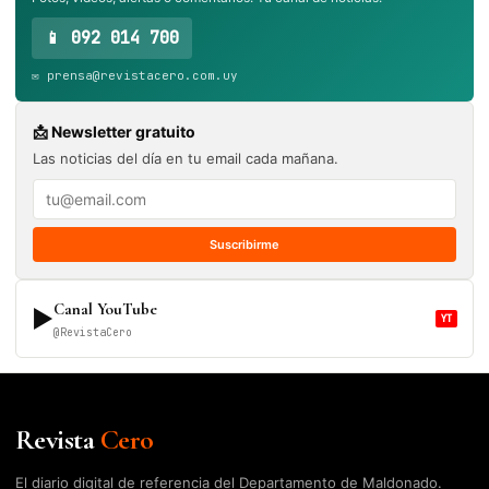
📱 092 014 700
✉️ prensa@revistacero.com.uy
📩 Newsletter gratuito
Las noticias del día en tu email cada mañana.
Suscribirme
Canal YouTube
▶
YT
@RevistaCero
Revista
Cero
El diario digital de referencia del Departamento de Maldonado.