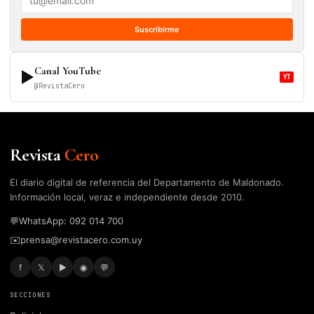
Suscribirme
Canal YouTube
▶
YT
@RevistaCero
Revista
Cero
El diario digital de referencia del Departamento de Maldonado.
Información local, veraz e independiente desde 2010.
💬
WhatsApp: 092 014 700
✉️
prensa@revistacero.com.uy
f
𝕏
▶
◉
💬
SECCIONES