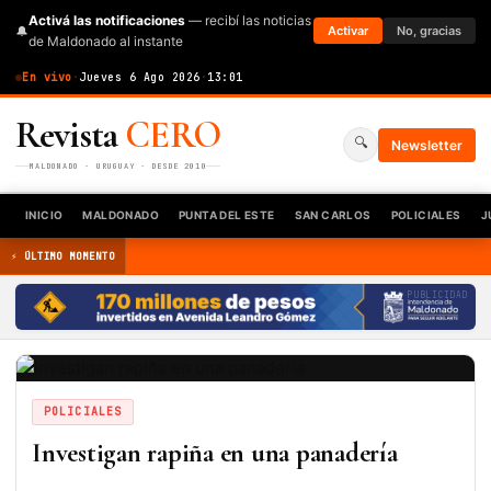
Activá las notificaciones
— recibí las noticias
🔔
Activar
No, gracias
de Maldonado al instante
En vivo
·
Jueves 6 Ago 2026
·
13:01
Revista
CERO
🔍
Newsletter
MALDONADO · URUGUAY · DESDE 2010
INICIO
MALDONADO
PUNTA DEL ESTE
SAN CARLOS
POLICIALES
J
⚡ ÚLTIMO MOMENTO
PUBLICIDAD
POLICIALES
Investigan rapiña en una panadería