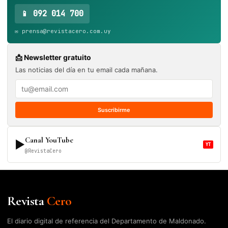
📱 092 014 700
✉️ prensa@revistacero.com.uy
📩 Newsletter gratuito
Las noticias del día en tu email cada mañana.
Suscribirme
Canal YouTube
▶
YT
@RevistaCero
Revista
Cero
El diario digital de referencia del Departamento de Maldonado.