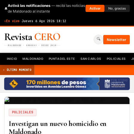
Activá las notificaciones
— recibí las noticias
🔔
Activar
No, gracias
de Maldonado al instante
En vivo
·
Jueves 6 Ago 2026
·
18:12
Revista
CERO
🔍
Newsletter
MALDONADO · URUGUAY · DESDE 2010
INICIO
MALDONADO
PUNTA DEL ESTE
SAN CARLOS
POLICIALES
J
⚡ ÚLTIMO MOMENTO
PUBLICIDAD
POLICIALES
Investigan un nuevo homicidio en
Maldonado