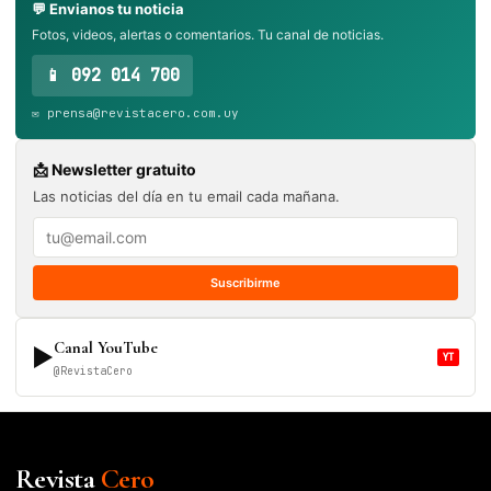
💬 Envianos tu noticia
Fotos, videos, alertas o comentarios. Tu canal de noticias.
📱 092 014 700
✉️ prensa@revistacero.com.uy
📩 Newsletter gratuito
Las noticias del día en tu email cada mañana.
Suscribirme
Canal YouTube
▶
YT
@RevistaCero
Revista
Cero