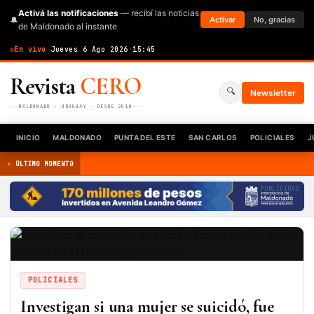
Activá las notificaciones
— recibí las noticias
🔔
Activar
No, gracias
de Maldonado al instante
En vivo
·
Jueves 6 Ago 2026
·
15:45
Revista
CERO
🔍
Newsletter
MALDONADO · URUGUAY · DESDE 2010
INICIO
MALDONADO
PUNTA DEL ESTE
SAN CARLOS
POLICIALES
J
⚡ ÚLTIMO MOMENTO
PUBLICIDAD
POLICIALES
Investigan si una mujer se suicidó, fue