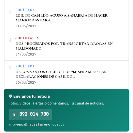
3
POLÍTICA
EDIL DE CABILDO ACUSÓ A SANABRIA DE HACER
MANIOBRAS PARA…
14/03/2017
4
JUDICIALES
DOS PROCESADOS POR TRANSPORTAR DROGAS EN
MALDONADO
14/03/2017
5
POLÍTICA
DE LOS SANTOS CALIFICÓ DE “MISERABLES” LAS
DECLARACIONES DE CABILDO…
16/03/2017
💬 Envianos tu noticia
Fotos, videos, alertas o comentarios. Tu canal de noticias.
📱 092 014 700
✉️ prensa@revistacero.com.uy