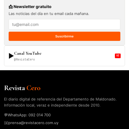
📩 Newsletter gratuito
Las noticias del día en tu email cada mañana.
Suscribirme
Canal YouTube
▶
YT
@RevistaCero
Revista
Cero
El diario digital de referencia del Departamento de Maldonado.
Información local, veraz e independiente desde 2010.
💬
WhatsApp: 092 014 700
✉️
prensa@revistacero.com.uy