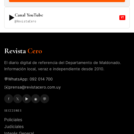
Canal YouTube
▶
YT
@RevistaCero
Revista
Cero
El diario digital de referencia del Departamento de Maldonado.
Información local, veraz e independiente desde 2010.
💬
WhatsApp: 092 014 700
✉️
prensa@revistacero.com.uy
f
𝕏
▶
◉
💬
SECCIONES
Policiales
Judiciales
Interés General