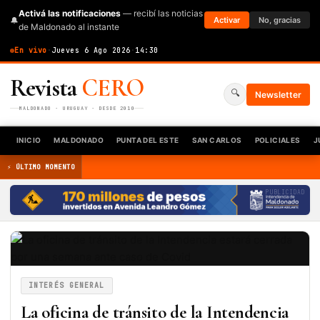
Activá las notificaciones
— recibí las noticias
🔔
Activar
No, gracias
de Maldonado al instante
En vivo
·
Jueves 6 Ago 2026
·
14:30
Revista
CERO
🔍
Newsletter
MALDONADO · URUGUAY · DESDE 2010
INICIO
MALDONADO
PUNTA DEL ESTE
SAN CARLOS
POLICIALES
J
⚡ ÚLTIMO MOMENTO
PUBLICIDAD
INTERÉS GENERAL
La oficina de tránsito de la Intendencia