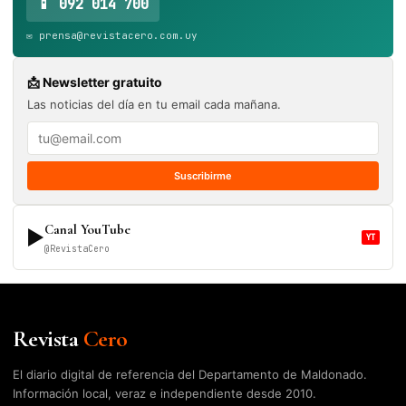
📱 092 014 700
✉️ prensa@revistacero.com.uy
📩 Newsletter gratuito
Las noticias del día en tu email cada mañana.
Suscribirme
Canal YouTube
▶
YT
@RevistaCero
Revista
Cero
El diario digital de referencia del Departamento de Maldonado.
Información local, veraz e independiente desde 2010.