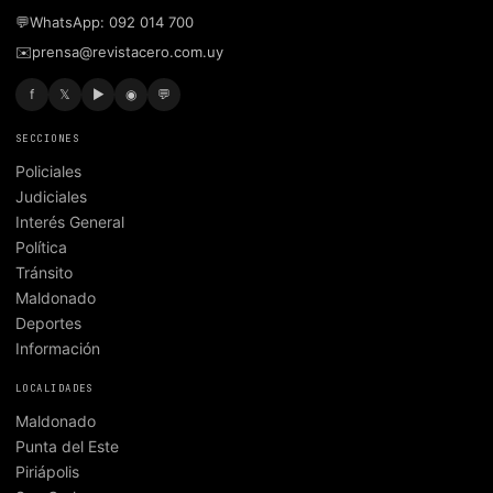
💬
WhatsApp: 092 014 700
✉️
prensa@revistacero.com.uy
f
𝕏
▶
◉
💬
SECCIONES
Policiales
Judiciales
Interés General
Política
Tránsito
Maldonado
Deportes
Información
LOCALIDADES
Maldonado
Punta del Este
Piriápolis