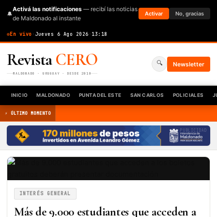
Activá las notificaciones
— recibí las noticias
🔔
Activar
No, gracias
de Maldonado al instante
En vivo
·
Jueves 6 Ago 2026
·
13:18
Revista
CERO
🔍
Newsletter
MALDONADO · URUGUAY · DESDE 2010
INICIO
MALDONADO
PUNTA DEL ESTE
SAN CARLOS
POLICIALES
J
⚡ ÚLTIMO MOMENTO
PUBLICIDAD
INTERÉS GENERAL
Más de 9.000 estudiantes que acceden a