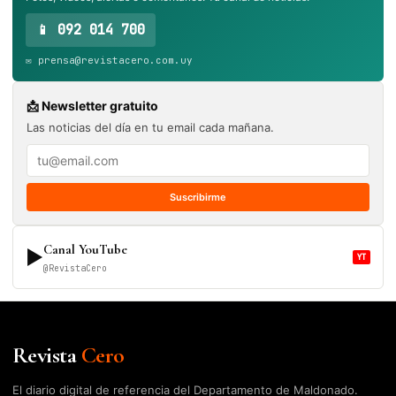
📱 092 014 700
✉️ prensa@revistacero.com.uy
📩 Newsletter gratuito
Las noticias del día en tu email cada mañana.
Suscribirme
Canal YouTube
▶
YT
@RevistaCero
Revista
Cero
El diario digital de referencia del Departamento de Maldonado.