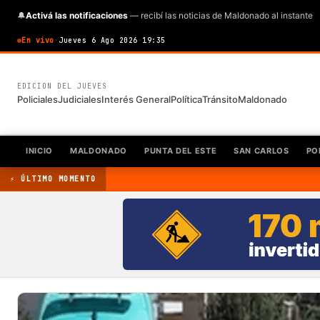
🔔
Activá las notificaciones
— recibí las noticias de Maldonado al instante
En vivo
·
Jueves 6 Ago 2026
·
19:35
EDICION DEL JUEVES
Policiales
Judiciales
Interés General
Política
Tránsito
Maldonado
INICIO
MALDONADO
PUNTA DEL ESTE
SAN CARLOS
PO
⚡ ÚLTIMO MOMENTO