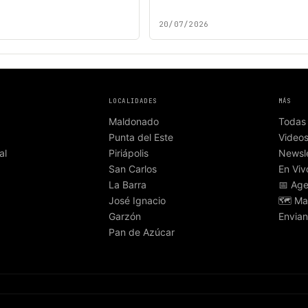
20/07/2026
LOCALIDADES
MÁS
Maldonado
Todas 
Punta del Este
Video
al
Piriápolis
Newsle
San Carlos
En Viv
La Barra
📅 Ag
José Ignacio
🗺️ Ma
Garzón
Envian
Pan de Azúcar