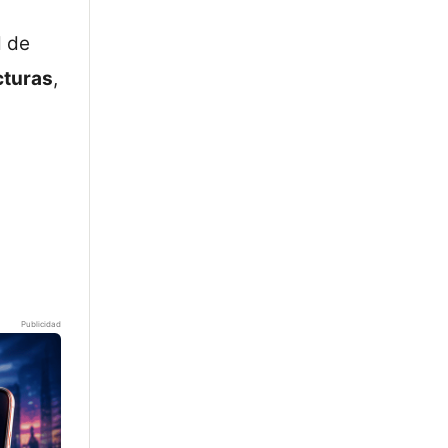
d de
cturas
,
Publicidad