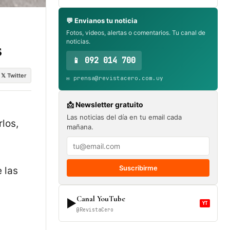
💬 Envianos tu noticia
Fotos, videos, alertas o comentarios. Tu canal de
noticias.
s
📱 092 014 700
𝕏 Twitter
✉️ prensa@revistacero.com.uy
📩 Newsletter gratuito
Las noticias del día en tu email cada
rlos,
mañana.
Suscribirme
 las
Canal YouTube
▶
YT
@RevistaCero