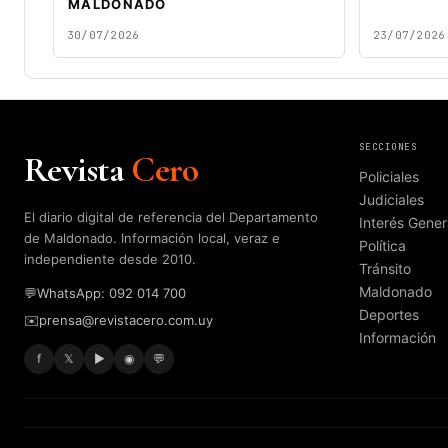
MALDONADO
30/07/2026
23/07/2026
SECCIONES
Revista
Cero
Policiales
Judiciales
El diario digital de referencia del Departamento
Interés Gener
de Maldonado. Información local, veraz e
Política
independiente desde 2010.
Tránsito
Maldonado
💬
WhatsApp: 092 014 700
Deportes
✉️
prensa@revistacero.com.uy
Información
f
𝕏
▶
◉
💬