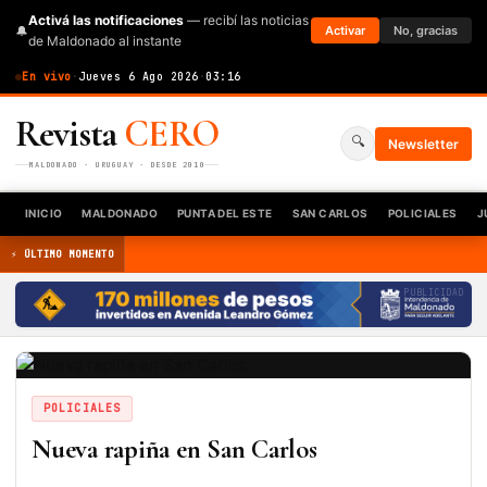
Activá las notificaciones
— recibí las noticias
🔔
Activar
No, gracias
de Maldonado al instante
En vivo
·
Jueves 6 Ago 2026
·
03:16
Revista
CERO
🔍
Newsletter
MALDONADO · URUGUAY · DESDE 2010
INICIO
MALDONADO
PUNTA DEL ESTE
SAN CARLOS
POLICIALES
J
⚡ ÚLTIMO MOMENTO
PUBLICIDAD
POLICIALES
Nueva rapiña en San Carlos