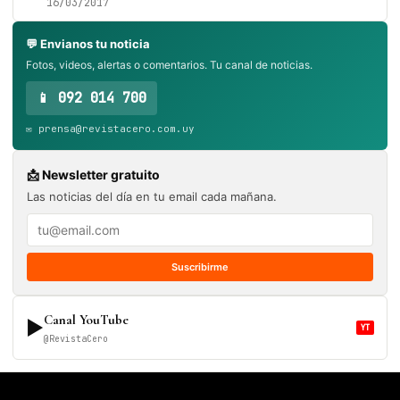
16/03/2017
💬 Envianos tu noticia
Fotos, videos, alertas o comentarios. Tu canal de noticias.
📱 092 014 700
✉️ prensa@revistacero.com.uy
📩 Newsletter gratuito
Las noticias del día en tu email cada mañana.
Suscribirme
Canal YouTube
▶
YT
@RevistaCero