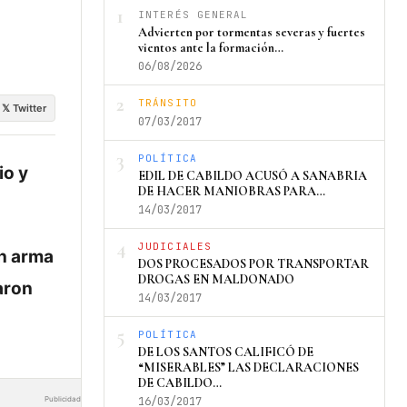
1
INTERÉS GENERAL
Advierten por tormentas severas y fuertes
vientos ante la formación…
06/08/2026
2
TRÁNSITO
𝕏 Twitter
07/03/2017
3
POLÍTICA
io y
EDIL DE CABILDO ACUSÓ A SANABRIA
DE HACER MANIOBRAS PARA…
14/03/2017
4
JUDICIALES
un arma
DOS PROCESADOS POR TRANSPORTAR
DROGAS EN MALDONADO
aron
14/03/2017
5
POLÍTICA
DE LOS SANTOS CALIFICÓ DE
“MISERABLES” LAS DECLARACIONES
DE CABILDO…
Publicidad
16/03/2017