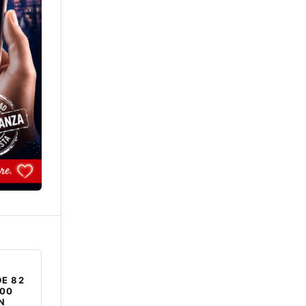
E 82
000
EN