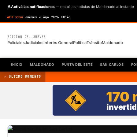
🔔
Activá las notificaciones
— recibí las noticias de Maldonado al instante
En vivo
·
Jueves 6 Ago 2026
·
08:43
EDICION DEL JUEVES
Policiales
Judiciales
Interés General
Política
Tránsito
Maldonado
INICIO
MALDONADO
PUNTA DEL ESTE
SAN CARLOS
PO
⚡ ÚLTIMO MOMENTO