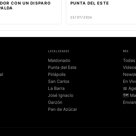
DOR CON UN DISPARO
PUNTA DEL ESTE
PALDA
23/07/2026
LOCALIDADES
MÁS
Maldonado
Todas 
Punta del Este
Video
al
Piriápolis
Newsle
San Carlos
En Viv
La Barra
📅 Ag
José Ignacio
🗺️ Ma
Garzón
Envian
Pan de Azúcar