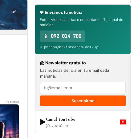
💬 Envianos tu noticia
Fotos, videos, alertas o comentarios. Tu canal de
noticias.
📱 092 014 700
✉️ prensa@revistacero.com.uy
📩 Newsletter gratuito
Las noticias del día en tu email cada
mañana.
Suscribirme
Publicidad
Canal YouTube
▶
YT
@RevistaCero