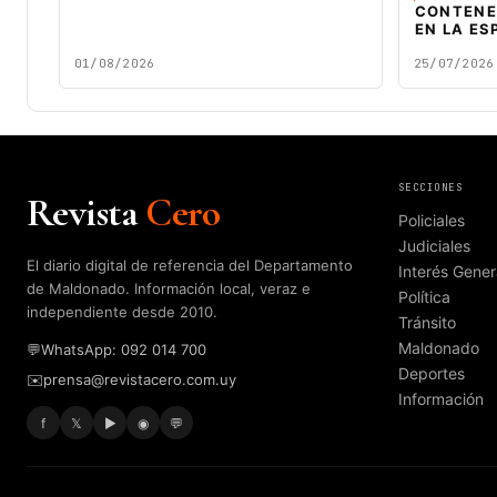
CONTENE
EN LA ES
01/08/2026
25/07/2026
SECCIONES
Revista
Cero
Policiales
Judiciales
El diario digital de referencia del Departamento
Interés Gener
de Maldonado. Información local, veraz e
Política
independiente desde 2010.
Tránsito
Maldonado
💬
WhatsApp: 092 014 700
Deportes
✉️
prensa@revistacero.com.uy
Información
f
𝕏
▶
◉
💬