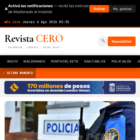
Activá las notificaciones
— recibí las noticias
🔔
Activar
No, gracias
de Maldonado al instante
En vivo
·
Jueves 6 Ago 2026
·
05:35
Revista
CERO
🔍
Newsletter
MALDONADO · URUGUAY · DESDE 2010
INICIO
MALDONADO
PUNTA DEL ESTE
SAN CARLOS
POLICIALES
J
⚡ ÚLTIMO MOMENTO
PUBLICIDAD