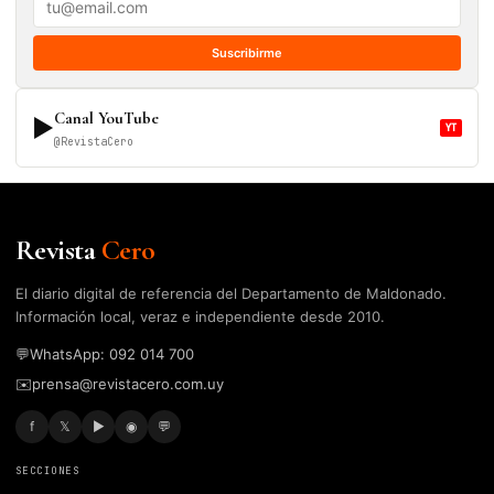
Suscribirme
Canal YouTube
▶
YT
@RevistaCero
Revista
Cero
El diario digital de referencia del Departamento de Maldonado.
Información local, veraz e independiente desde 2010.
💬
WhatsApp: 092 014 700
✉️
prensa@revistacero.com.uy
f
𝕏
▶
◉
💬
SECCIONES