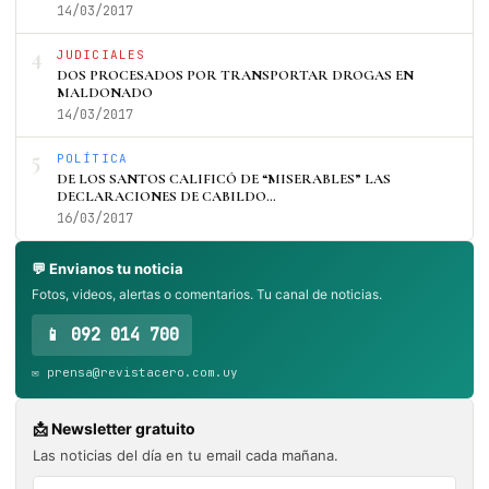
14/03/2017
4
JUDICIALES
DOS PROCESADOS POR TRANSPORTAR DROGAS EN
MALDONADO
14/03/2017
5
POLÍTICA
DE LOS SANTOS CALIFICÓ DE “MISERABLES” LAS
DECLARACIONES DE CABILDO…
16/03/2017
💬 Envianos tu noticia
Fotos, videos, alertas o comentarios. Tu canal de noticias.
📱 092 014 700
✉️ prensa@revistacero.com.uy
📩 Newsletter gratuito
Las noticias del día en tu email cada mañana.