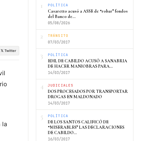
1
POLÍTICA
Casaretto acusó a ASSE de “robar” fondos
del Banco de…
05/08/2026
2
TRÁNSITO
07/03/2017
𝕏 Twitter
3
POLÍTICA
EDIL DE CABILDO ACUSÓ A SANABRIA
DE HACER MANIOBRAS PARA…
il
14/03/2017
rio
4
JUDICIALES
DOS PROCESADOS POR TRANSPORTAR
DROGAS EN MALDONADO
14/03/2017
5
POLÍTICA
DE LOS SANTOS CALIFICÓ DE
 la
“MISERABLES” LAS DECLARACIONES
DE CABILDO…
16/03/2017