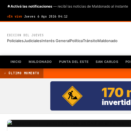
🔔
Activá las notificaciones
— recibí las noticias de Maldonado al instante
En vivo
·
Jueves 6 Ago 2026
·
04:12
EDICION DEL JUEVES
Policiales
Judiciales
Interés General
Política
Tránsito
Maldonado
INICIO
MALDONADO
PUNTA DEL ESTE
SAN CARLOS
PO
⚡ ÚLTIMO MOMENTO