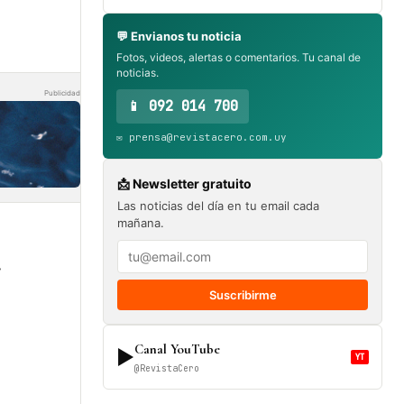
💬 Envianos tu noticia
Fotos, videos, alertas o comentarios. Tu canal de
noticias.
Publicidad
📱 092 014 700
✉️ prensa@revistacero.com.uy
📩 Newsletter gratuito
Las noticias del día en tu email cada
mañana.
y
Suscribirme
Canal YouTube
▶
YT
@RevistaCero