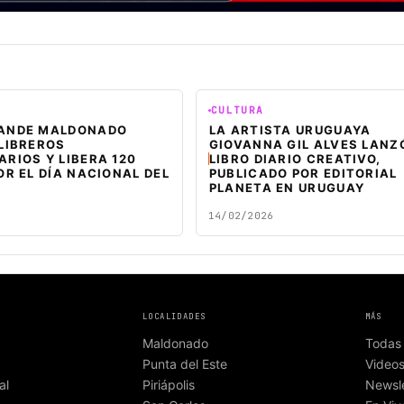
CULTURA
ANDE MALDONADO
LA ARTISTA URUGUAYA
LIBREROS
GIOVANNA GIL ALVES LANZ
RIOS Y LIBERA 120
LIBRO DIARIO CREATIVO,
OR EL DÍA NACIONAL DEL
PUBLICADO POR EDITORIAL
PLANETA EN URUGUAY
14/02/2026
LOCALIDADES
MÁS
Maldonado
Todas 
Punta del Este
Video
al
Piriápolis
Newsle