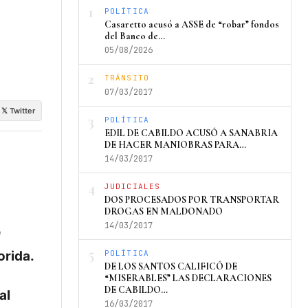
1
POLÍTICA
Casaretto acusó a ASSE de “robar” fondos
del Banco de…
05/08/2026
2
TRÁNSITO
07/03/2017
𝕏 Twitter
3
POLÍTICA
EDIL DE CABILDO ACUSÓ A SANABRIA
DE HACER MANIOBRAS PARA…
14/03/2017
4
JUDICIALES
DOS PROCESADOS POR TRANSPORTAR
DROGAS EN MALDONADO
14/03/2017
e
5
orida.
POLÍTICA
DE LOS SANTOS CALIFICÓ DE
“MISERABLES” LAS DECLARACIONES
DE CABILDO…
al
16/03/2017