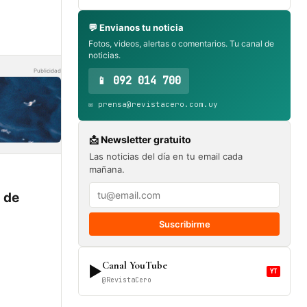
💬 Envianos tu noticia
Fotos, videos, alertas o comentarios. Tu canal de
noticias.
Publicidad
📱 092 014 700
✉️ prensa@revistacero.com.uy
📩 Newsletter gratuito
Las noticias del día en tu email cada
mañana.
 de
a
Suscribirme
Canal YouTube
▶
YT
@RevistaCero