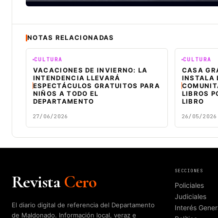
NOTAS RELACIONADAS
CULTURA
CULTURA
VACACIONES DE INVIERNO: LA
CASA GR
INTENDENCIA LLEVARÁ
INSTALA 
ESPECTÁCULOS GRATUITOS PARA
COMUNITA
NIÑOS A TODO EL
LIBROS P
DEPARTAMENTO
LIBRO
27/06/2026
26/05/2026
SECCIONES
Revista
Cero
Policiales
Judiciales
El diario digital de referencia del Departamento
Interés Gener
de Maldonado. Información local, veraz e