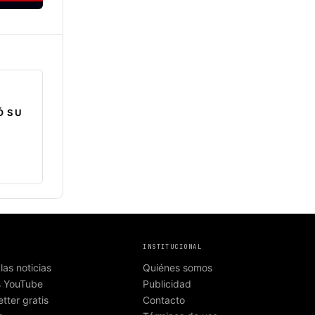
Ó SU
INSTITUCIONAL
las noticias
Quiénes somos
s YouTube
Publicidad
tter gratis
Contacto