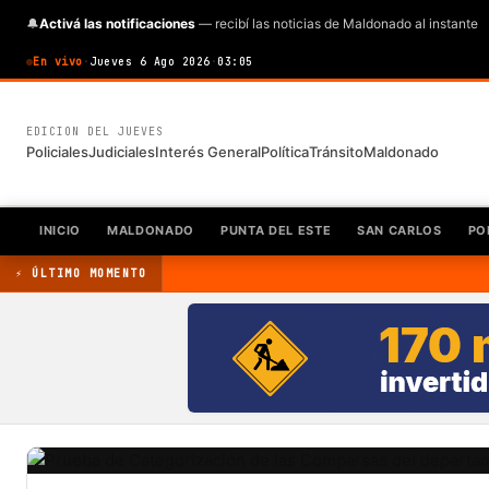
🔔
Activá las notificaciones
— recibí las noticias de Maldonado al instante
En vivo
·
Jueves 6 Ago 2026
·
03:05
EDICION DEL JUEVES
Policiales
Judiciales
Interés General
Política
Tránsito
Maldonado
INICIO
MALDONADO
PUNTA DEL ESTE
SAN CARLOS
PO
⚡ ÚLTIMO MOMENTO