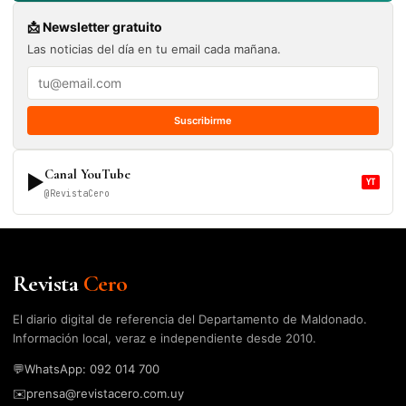
📩 Newsletter gratuito
Las noticias del día en tu email cada mañana.
Suscribirme
Canal YouTube
▶
YT
@RevistaCero
Revista
Cero
El diario digital de referencia del Departamento de Maldonado.
Información local, veraz e independiente desde 2010.
💬
WhatsApp: 092 014 700
✉️
prensa@revistacero.com.uy