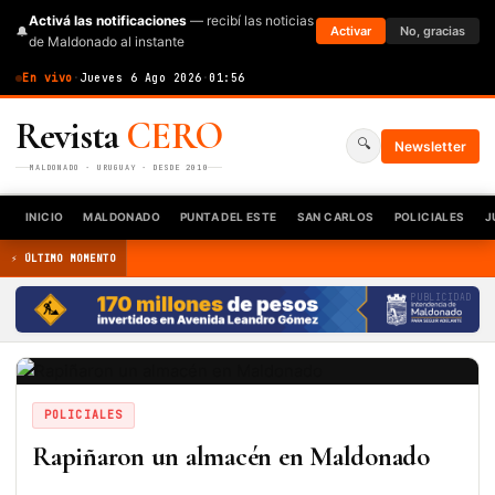
Activá las notificaciones
— recibí las noticias
🔔
Activar
No, gracias
de Maldonado al instante
En vivo
·
Jueves 6 Ago 2026
·
01:56
Revista
CERO
🔍
Newsletter
MALDONADO · URUGUAY · DESDE 2010
INICIO
MALDONADO
PUNTA DEL ESTE
SAN CARLOS
POLICIALES
J
⚡ ÚLTIMO MOMENTO
PUBLICIDAD
POLICIALES
Rapiñaron un almacén en Maldonado