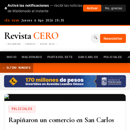
Activá las notificaciones
— recibí las noticias
🔔
Activar
No, gracias
de Maldonado al instante
En vivo
·
Jueves 6 Ago 2026
·
20:35
Revista
CERO
🔍
Newsletter
MALDONADO · URUGUAY · DESDE 2010
INICIO
MALDONADO
PUNTA DEL ESTE
SAN CARLOS
POLICIALES
J
⚡ ÚLTIMO MOMENTO
PUBLICIDAD
POLICIALES
Rapiñaron un comercio en San Carlos