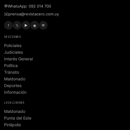
💬
WhatsApp: 092 014 700
✉️
prensa@revistacero.com.uy
f
𝕏
▶
◉
💬
SECCIONES
Policiales
Judiciales
Interés General
Política
Tránsito
Maldonado
Deportes
Información
LOCALIDADES
Maldonado
Punta del Este
Piriápolis