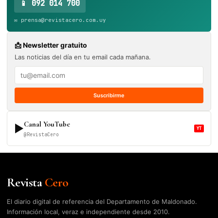
📱 092 014 700
✉️ prensa@revistacero.com.uy
📩 Newsletter gratuito
Las noticias del día en tu email cada mañana.
Suscribirme
Canal YouTube
▶
YT
@RevistaCero
Revista
Cero
El diario digital de referencia del Departamento de Maldonado.
Información local, veraz e independiente desde 2010.