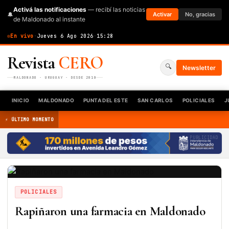
Activá las notificaciones
— recibí las noticias
🔔
Activar
No, gracias
de Maldonado al instante
En vivo
·
Jueves 6 Ago 2026
·
15:28
Revista
CERO
🔍
Newsletter
MALDONADO · URUGUAY · DESDE 2010
INICIO
MALDONADO
PUNTA DEL ESTE
SAN CARLOS
POLICIALES
J
⚡ ÚLTIMO MOMENTO
PUBLICIDAD
POLICIALES
Rapiñaron una farmacia en Maldonado