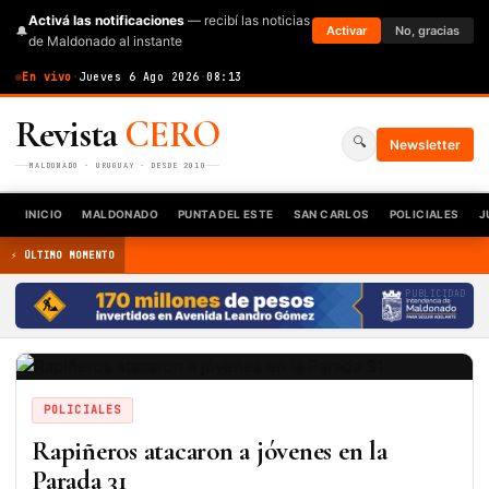
Activá las notificaciones
— recibí las noticias
🔔
Activar
No, gracias
de Maldonado al instante
En vivo
·
Jueves 6 Ago 2026
·
08:13
Revista
CERO
🔍
Newsletter
MALDONADO · URUGUAY · DESDE 2010
INICIO
MALDONADO
PUNTA DEL ESTE
SAN CARLOS
POLICIALES
J
⚡ ÚLTIMO MOMENTO
PUBLICIDAD
POLICIALES
Rapiñeros atacaron a jóvenes en la
Parada 31