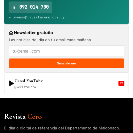
📱 092 014 700
✉️ prensa@revistacero.com.uy
📩 Newsletter gratuito
Las noticias del día en tu email cada mañana.
Suscribirme
Canal YouTube
▶
YT
@RevistaCero
Revista
Cero
El diario digital de referencia del Departamento de Maldonado.