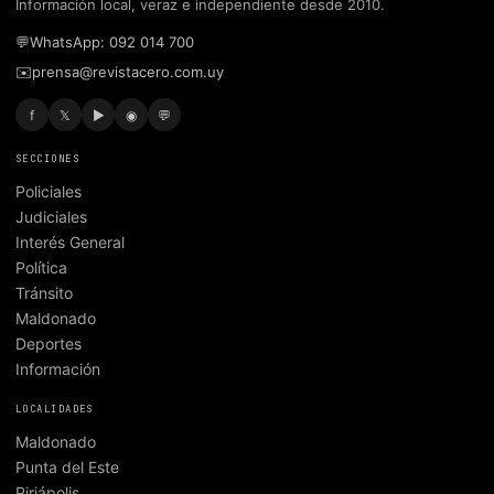
Información local, veraz e independiente desde 2010.
💬
WhatsApp: 092 014 700
✉️
prensa@revistacero.com.uy
f
𝕏
▶
◉
💬
SECCIONES
Policiales
Judiciales
Interés General
Política
Tránsito
Maldonado
Deportes
Información
LOCALIDADES
Maldonado
Punta del Este
Piriápolis