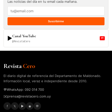
Las noticias del día en tu email cada mañana.
Suscribirme
Canal YouTube
▶
YT
@RevistaCero
Revista
Cero
El diario digital de referencia del Departamento de Maldonado.
Información local, veraz e independiente desde 2010.
💬
WhatsApp: 092 014 700
✉️
prensa@revistacero.com.uy
f
𝕏
▶
◉
💬