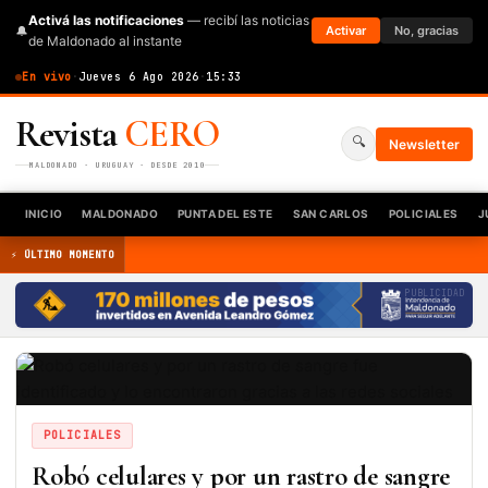
Activá las notificaciones
— recibí las noticias
🔔
Activar
No, gracias
de Maldonado al instante
En vivo
·
Jueves 6 Ago 2026
·
15:33
Revista
CERO
🔍
Newsletter
MALDONADO · URUGUAY · DESDE 2010
INICIO
MALDONADO
PUNTA DEL ESTE
SAN CARLOS
POLICIALES
J
⚡ ÚLTIMO MOMENTO
PUBLICIDAD
POLICIALES
Robó celulares y por un rastro de sangre