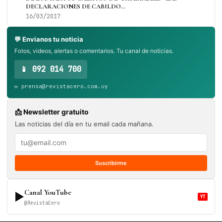
DECLARACIONES DE CABILDO…
16/03/2017
💬 Envianos tu noticia
Fotos, videos, alertas o comentarios. Tu canal de noticias.
📱 092 014 700
✉️ prensa@revistacero.com.uy
📩 Newsletter gratuito
Las noticias del día en tu email cada mañana.
Suscribirme
Canal YouTube
▶
YT
@RevistaCero