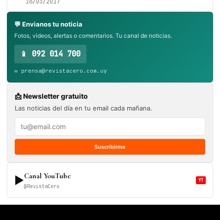
16/03/2017
💬 Envianos tu noticia
Fotos, videos, alertas o comentarios. Tu canal de noticias.
📱 092 014 700
✉️ prensa@revistacero.com.uy
📩 Newsletter gratuito
Las noticias del día en tu email cada mañana.
Suscribirme
Canal YouTube
▶
YT
@RevistaCero