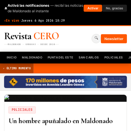
Activá las notificaciones
— recibí las noticias
🔔
Activar
No, gracias
de Maldonado al instante
En vivo
·
Jueves 6 Ago 2026
·
10:29
Revista
CERO
🔍
Newsletter
MALDONADO · URUGUAY · DESDE 2010
INICIO
MALDONADO
PUNTA DEL ESTE
SAN CARLOS
POLICIALES
J
⚡ ÚLTIMO MOMENTO
PUBLICIDAD
POLICIALES
Un hombre apuñalado en Maldonado