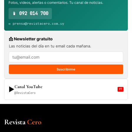
Fotos, videos, alertas o comentarios. Tu canal de noticias.
📱 092 014 700
✉️ prensa@revistacero.com.uy
📩 Newsletter gratuito
Las noticias del día en tu email cada mañana.
Suscribirme
Canal YouTube
▶
YT
@RevistaCero
Revista
Cero