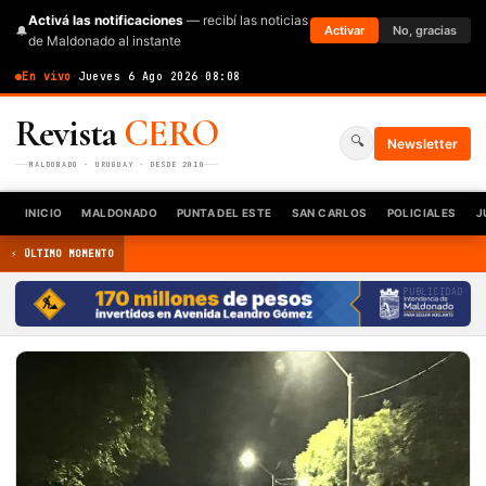
Activá las notificaciones
— recibí las noticias
🔔
Activar
No, gracias
de Maldonado al instante
En vivo
·
Jueves 6 Ago 2026
·
08:08
Revista
CERO
🔍
Newsletter
MALDONADO · URUGUAY · DESDE 2010
INICIO
MALDONADO
PUNTA DEL ESTE
SAN CARLOS
POLICIALES
J
⚡ ÚLTIMO MOMENTO
PUBLICIDAD