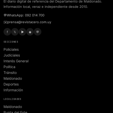
El diario digital de referencia del Departamento de Maldonado.
Información local, veraz e independiente desde 2010.
💬
WhatsApp: 092 014 700
✉️
prensa@revistacero.com.uy
f
𝕏
▶
◉
💬
SECCIONES
Policiales
Judiciales
Interés General
Política
Tránsito
Maldonado
Deportes
Información
LOCALIDADES
Maldonado
Punta del Este