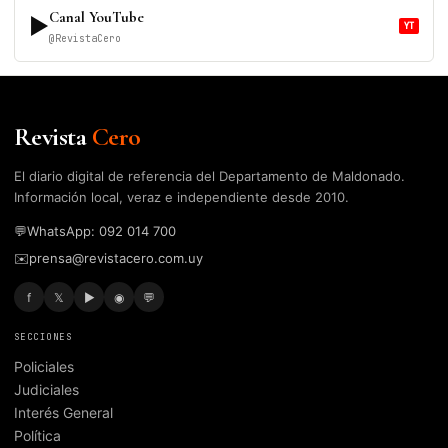
Canal YouTube
▶
YT
@RevistaCero
Revista
Cero
El diario digital de referencia del Departamento de Maldonado.
Información local, veraz e independiente desde 2010.
💬
WhatsApp: 092 014 700
✉️
prensa@revistacero.com.uy
f
𝕏
▶
◉
💬
SECCIONES
Policiales
Judiciales
Interés General
Política