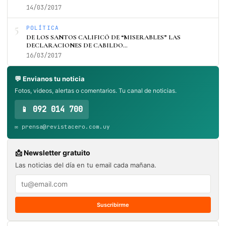
14/03/2017
5
POLÍTICA
DE LOS SANTOS CALIFICÓ DE “MISERABLES” LAS
DECLARACIONES DE CABILDO…
16/03/2017
💬 Envianos tu noticia
Fotos, videos, alertas o comentarios. Tu canal de noticias.
📱 092 014 700
✉️ prensa@revistacero.com.uy
📩 Newsletter gratuito
Las noticias del día en tu email cada mañana.
Suscribirme