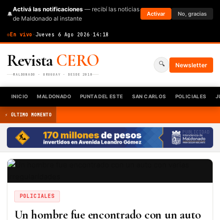
Activá las notificaciones
— recibí las noticias
🔔
Activar
No, gracias
de Maldonado al instante
En vivo
·
Jueves 6 Ago 2026
·
14:18
Revista
CERO
🔍
Newsletter
MALDONADO · URUGUAY · DESDE 2010
INICIO
MALDONADO
PUNTA DEL ESTE
SAN CARLOS
POLICIALES
J
⚡ ÚLTIMO MOMENTO
PUBLICIDAD
POLICIALES
Un hombre fue encontrado con un auto