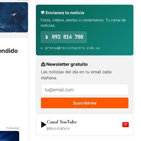
💬 Envianos tu noticia
Fotos, videos, alertas o comentarios. Tu canal de
noticias.
📱 092 014 700
✉️ prensa@revistacero.com.uy
tendido
📩 Newsletter gratuito
Las noticias del día en tu email cada
mañana.
Suscribirme
Canal YouTube
▶
YT
Publicidad
@RevistaCero