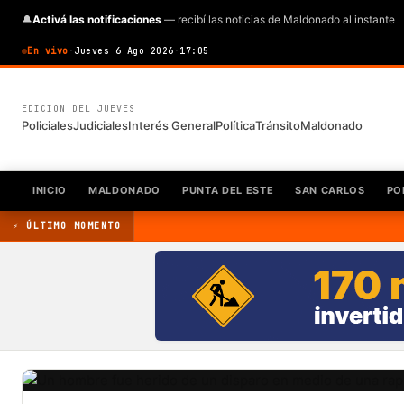
🔔
Activá las notificaciones
— recibí las noticias de Maldonado al instante
En vivo
·
Jueves 6 Ago 2026
·
17:05
EDICION DEL JUEVES
Policiales
Judiciales
Interés General
Política
Tránsito
Maldonado
INICIO
MALDONADO
PUNTA DEL ESTE
SAN CARLOS
PO
⚡ ÚLTIMO MOMENTO