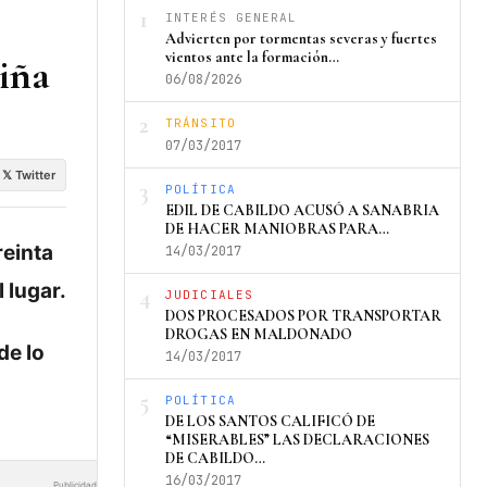
1
INTERÉS GENERAL
Advierten por tormentas severas y fuertes
vientos ante la formación…
iña
06/08/2026
2
TRÁNSITO
07/03/2017
𝕏 Twitter
3
POLÍTICA
EDIL DE CABILDO ACUSÓ A SANABRIA
DE HACER MANIOBRAS PARA…
reinta
14/03/2017
 lugar.
4
JUDICIALES
DOS PROCESADOS POR TRANSPORTAR
DROGAS EN MALDONADO
de lo
14/03/2017
5
POLÍTICA
DE LOS SANTOS CALIFICÓ DE
“MISERABLES” LAS DECLARACIONES
DE CABILDO…
16/03/2017
Publicidad