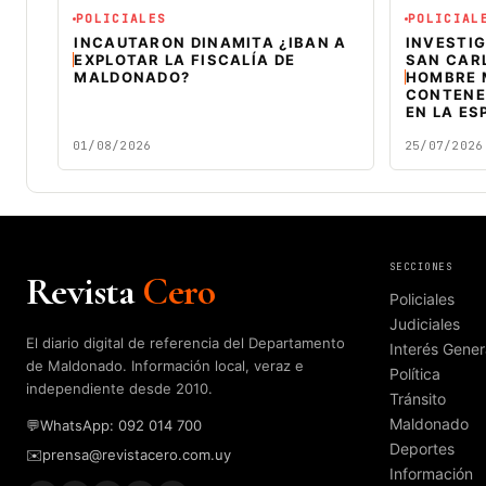
POLICIALES
POLICIAL
INCAUTARON DINAMITA ¿IBAN A
INVESTIG
EXPLOTAR LA FISCALÍA DE
SAN CAR
MALDONADO?
HOMBRE 
CONTENE
EN LA ES
01/08/2026
25/07/2026
SECCIONES
Revista
Cero
Policiales
Judiciales
El diario digital de referencia del Departamento
Interés Gener
de Maldonado. Información local, veraz e
Política
independiente desde 2010.
Tránsito
Maldonado
💬
WhatsApp: 092 014 700
Deportes
✉️
prensa@revistacero.com.uy
Información