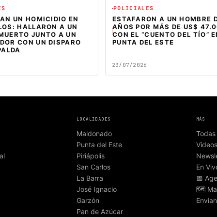
ES
POLICIALES
AN UN HOMICIDIO EN
ESTAFARON A UN HOMBRE D
LOS: HALLARON A UN
AÑOS POR MÁS DE US$ 47.
MUERTO JUNTO A UN
CON EL “CUENTO DEL TÍO” 
DOR CON UN DISPARO
PUNTA DEL ESTE
PALDA
23/07/2026
LOCALIDADES
MÁS
Maldonado
Todas 
Punta del Este
Video
al
Piriápolis
Newsle
San Carlos
En Viv
La Barra
📅 Ag
José Ignacio
🗺️ Ma
Garzón
Envian
Pan de Azúcar