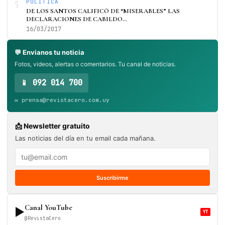
5
POLÍTICA
DE LOS SANTOS CALIFICÓ DE “MISERABLES” LAS
DECLARACIONES DE CABILDO…
16/03/2017
💬 Envianos tu noticia
Fotos, videos, alertas o comentarios. Tu canal de noticias.
📱 092 014 700
✉️ prensa@revistacero.com.uy
📩 Newsletter gratuito
Las noticias del día en tu email cada mañana.
Suscribirme
Canal YouTube
▶
YT
@RevistaCero