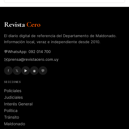
Revista
Cero
El diario digital de referencia del Departamento de Maldonado.
Información local, veraz e independiente desde 2010.
💬
WhatsApp: 092 014 700
✉️
prensa@revistacero.com.uy
f
𝕏
▶
◉
💬
SECCIONES
Policiales
Judiciales
Interés General
Política
Tránsito
Maldonado