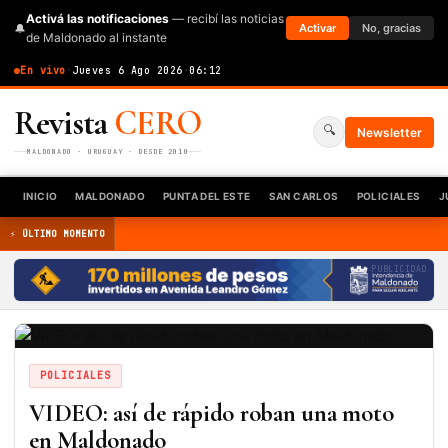
Activá las notificaciones
— recibí las noticias
🔔
Activar
No, gracias
de Maldonado al instante
En vivo
·
Jueves 6 Ago 2026
·
06:12
Revista
CERO
🔍
Newsletter
MALDONADO · URUGUAY · DESDE 2010
INICIO
MALDONADO
PUNTA DEL ESTE
SAN CARLOS
POLICIALES
J
⚡ ÚLTIMO MOMENTO
PUBLICIDAD
POLICIALES
VIDEO: así de rápido roban una moto
en Maldonado