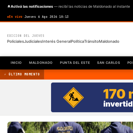
🔔
Activá las notificaciones
— recibí las noticias de Maldonado al instante
En vivo
·
Jueves 6 Ago 2026
·
10:13
EDICION DEL JUEVES
Policiales
Judiciales
Interés General
Política
Tránsito
Maldonado
INICIO
MALDONADO
PUNTA DEL ESTE
SAN CARLOS
PO
⚡ ÚLTIMO MOMENTO