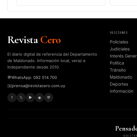
SECCIONES
Revista
Cero
Policiales
Judiciales
El diario digital de referencia del Departamento
Interés Gener
de Maldonado. Información local, veraz e
Política
independiente desde 2010.
Tránsito
Maldonado
💬
WhatsApp: 092 014 700
Deportes
✉️
prensa@revistacero.com.uy
Información
f
𝕏
▶
◉
💬
Pensado
NUESTR