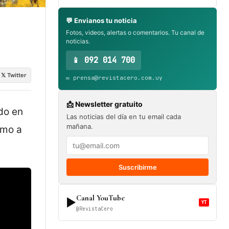
💬 Envianos tu noticia
Fotos, videos, alertas o comentarios. Tu canal de
noticias.
📱 092 014 700
𝕏 Twitter
✉️ prensa@revistacero.com.uy
📩 Newsletter gratuito
do en
Las noticias del día en tu email cada
mañana.
imo a
Suscribirme
Canal YouTube
▶
YT
@RevistaCero