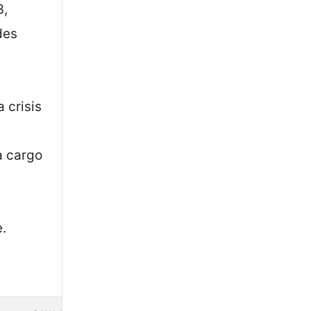
3,
des
 crisis
a cargo
.