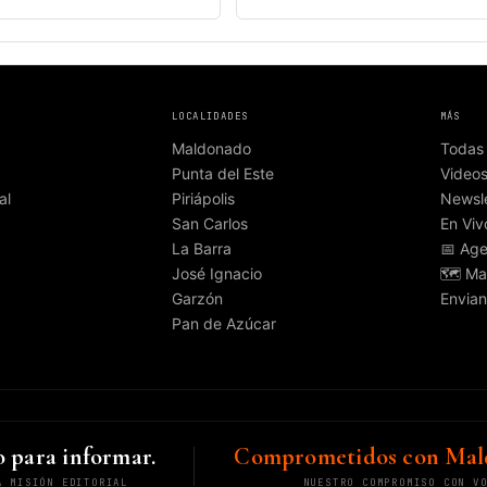
LOCALIDADES
MÁS
Maldonado
Todas 
Punta del Este
Video
al
Piriápolis
Newsle
San Carlos
En Viv
La Barra
📅 Ag
José Ignacio
🗺️ Ma
Garzón
Envian
Pan de Azúcar
 para informar.
Comprometidos con Mal
A MISIÓN EDITORIAL
NUESTRO COMPROMISO CON V