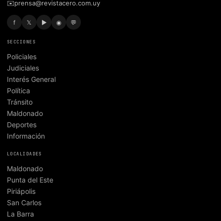
✉️
prensa@revistacero.com.uy
f
𝕏
▶
◉
💬
SECCIONES
Policiales
Judiciales
Interés General
Política
Tránsito
Maldonado
Deportes
Información
LOCALIDADES
Maldonado
Punta del Este
Piriápolis
San Carlos
La Barra