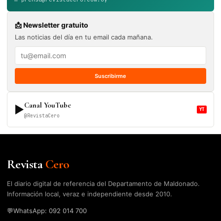
📩 Newsletter gratuito
Las noticias del día en tu email cada mañana.
Suscribirme
Canal YouTube
▶
YT
@RevistaCero
Revista
Cero
El diario digital de referencia del Departamento de Maldonado.
Información local, veraz e independiente desde 2010.
💬
WhatsApp: 092 014 700