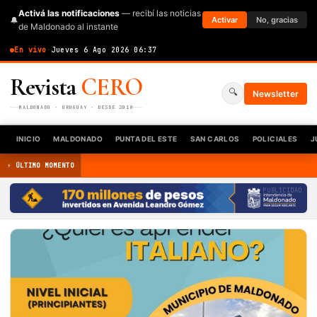
Activá las notificaciones
— recibí las noticias
🔔
Activar
No, gracias
de Maldonado al instante
En vivo
·
Jueves 6 Ago 2026
·
06:37
Revista
CERO
🔍
Newsletter
MALDONADO · URUGUAY · DESDE 2010
INICIO
MALDONADO
PUNTA DEL ESTE
SAN CARLOS
POLICIALES
J
⚡ ÚLTIMO MOMENTO
PUBLICIDAD